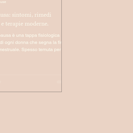
muse
sa: sintomi, rimedi
 e terapie moderne.
usa è una tappa fisiologica
a di ogni donna che segna la fine
 mestruale. Spesso temuta per i
mi,...