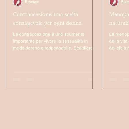
Biomuse
Bio
Contraccezione: una scelta
Menopau
consapevole per ogni donna
naturali
La contraccezione è uno strumento
La menopa
importante per vivere la sessualità in
della vit
modo sereno e responsabile. Scegliere il
del ciclo
metodo giusto significa prendersi cura di
suoi sinto
sé, del proprio corpo e del proprio
benessere.