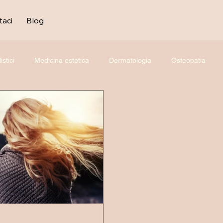
taci
Blog
stici
Medicina estetica
Dermatologia
Osteopatia