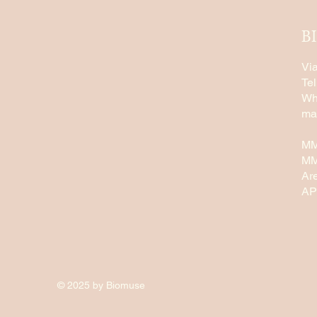
B
Vi
Te
Wh
ma
MM
MM
Ar
AP
© 2025 by Biomuse