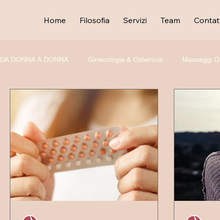
Home
Filosofia
Servizi
Team
Contat
DA DONNA A DONNA
Ginecologia & Ostetricia
Massaggi Oli