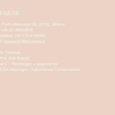
IOMUSE
a Pietro Mascagni 30, 20122, Milano
l +39 02 36550906
atsapp +39 375 8195564
il:
mascagni@biomuse.it
4: Tricolore
1/4 :San Babila
ea C – Parcheggio a pagamento:
COA Mascagni / Autorimessa Conservatorio