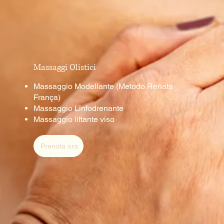
Massaggi Olistici
​Massaggio Modellante (Metodo Renata
França)
Massaggio Linfodrenante
Massaggio liftante viso
Prenota ora