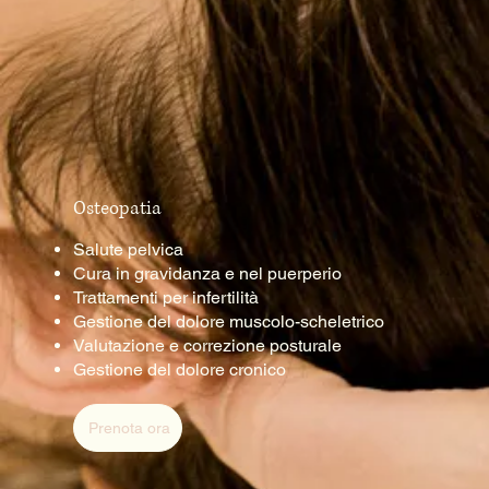
Osteopatia
Salute pelvica
Cura in gravidanza e nel puerperio
Trattamenti per infertilità
Gestione del dolore muscolo-scheletrico
Valutazione e correzione posturale
Gestione del dolore cronico
Prenota ora