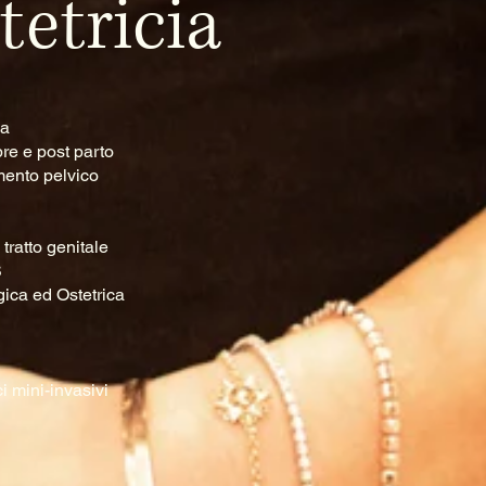
tetricia
za
pre e post parto
mento pelvico
tratto genitale
S
ica ed Ostetrica
ci mini-invasivi