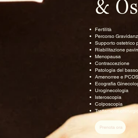
& Os
Fertilità
Percorso Gravidan
Supporto ostetrico 
Riabilitazione pavi
Menopausa
Contraccezione
Patologia del basso 
Amenorree e PCO
Ecografia Ginecolog
Uroginecologia
Isteroscopia
Colposcopia
Trattamenti chirurgi
Prenota ora