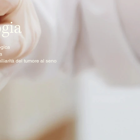
gia
ogica
a
liarità del tumore al seno