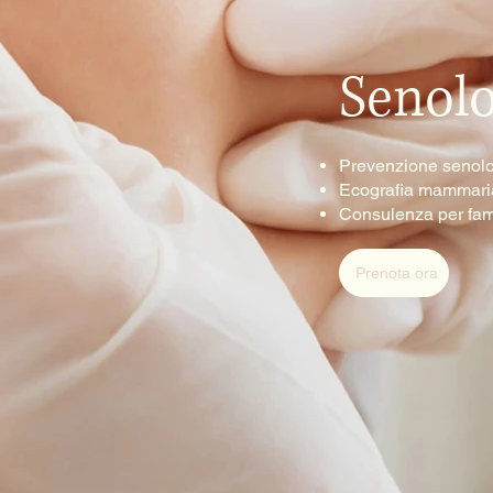
Senolo
Prevenzione senol
Ecografia mammari
Consulenza per fami
Prenota ora