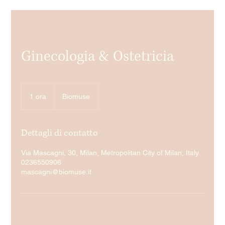
Ginecologia & Ostetricia
1 ora
1
Biomuse
o
r
Dettagli di contatto
Via Mascagni, 30, Milan, Metropolitan City of Milan, Italy
0236550906
mascagni@biomuse.it